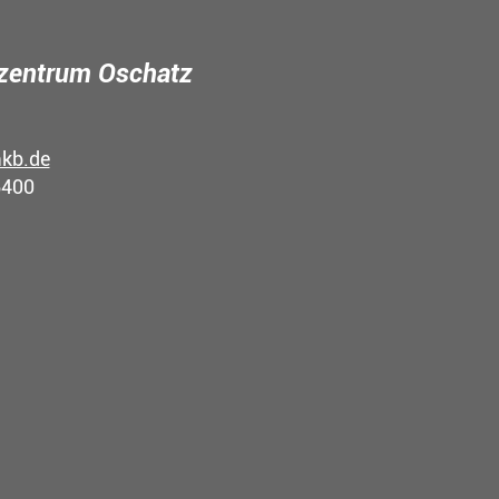
zentrum Oschatz
kb.de
6400