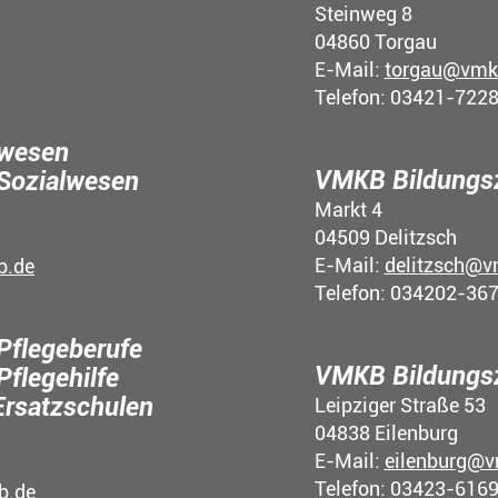
Steinweg 8
04860 Torgau
E-Mail:
torgau@vmk
Telefon: 03421-722
lwesen
VMKB Bildungsz
 Sozialwesen
Markt 4
04509 Delitzsch
E-Mail:
delitzsch@v
b.de
Telefon: 034202-36
Pflegeberufe
VMKB Bildungsz
Pflegehilfe
Ersatzschulen
Leipziger Straße 53
04838 Eilenburg
E-Mail:
eilenburg@v
Telefon: 03423-616
b.de