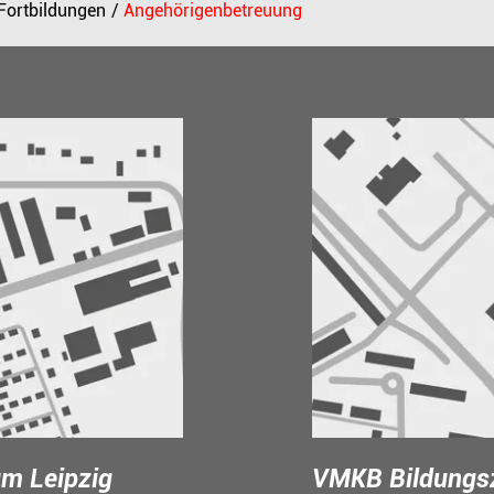
Fortbildungen
Angehörigenbetreuung
m Leipzig
VMKB Bildungs