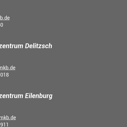
b.de
80
entrum Delitzsch
mkb.de
7018
entrum Eilenburg
mkb.de
9911