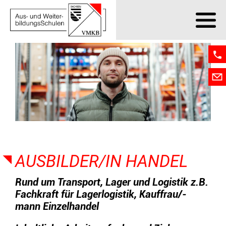
Bildungs
Bildung
Über uns
Kontakt
Login
Suche
AUSBILDER/IN HANDEL
Rund um Transport, Lager und Logistik z.B.
Fachkraft für Lagerlogistik, Kauffrau/-
mann Einzelhandel