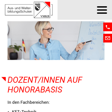
Bildungs
Bildung
Über uns
Kontakt
Login
Suche
DOZENT/INNEN AUF
HONORABASIS
In den Fachbereichen:
KFZ-Technik