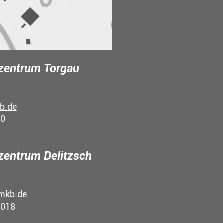
zentrum Torgau
b.de
80
entrum Delitzsch
mkb.de
7018