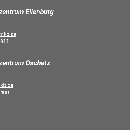
entrum Eilenburg
mkb.de
9911
zentrum Oschatz
kb.de
6400