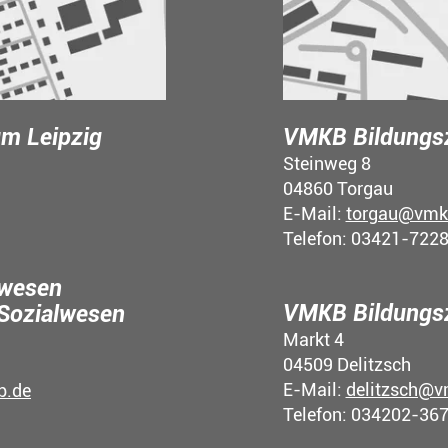
m Leipzig
VMKB Bildungs
Steinweg 8
04860 Torgau
E-Mail:
torgau@vmk
Telefon: 03421-722
lwesen
VMKB Bildungsz
 Sozialwesen
Markt 4
04509 Delitzsch
E-Mail:
delitzsch@v
b.de
Telefon: 034202-36