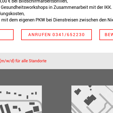
,00 € bei Bildschirmarbeitsbrillen,
 Gesundheitsworkshops in Zusammenarbeit mit der IKK.
dungskosten,
n mit dem eigenen PKW bei Dienstreisen zwischen den Ni
ANRUFEN 0341/652230
BE
m/w/d) für alle Standorte