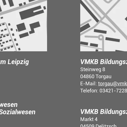
m Leipzig
VMKB Bildungs
Steinweg 8
04860 Torgau
E-Mail:
torgau@vmk
Telefon: 03421-722
lwesen
VMKB Bildungsz
 Sozialwesen
Markt 4
04509 Delitzsch