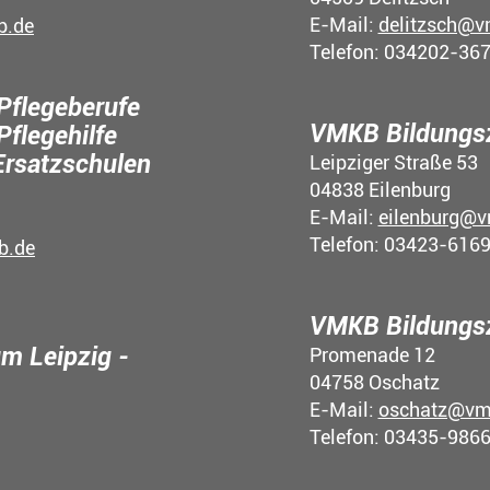
E-Mail:
delitzsch@v
b.de
Telefon: 034202-36
Pflegeberufe
VMKB Bildungsz
Pflegehilfe
Ersatzschulen
Leipziger Straße 53
04838 Eilenburg
E-Mail:
eilenburg@v
Telefon: 03423-616
b.de
VMKB Bildungs
m Leipzig -
Promenade 12
04758 Oschatz
E-Mail:
oschatz@vm
Telefon: 03435-986