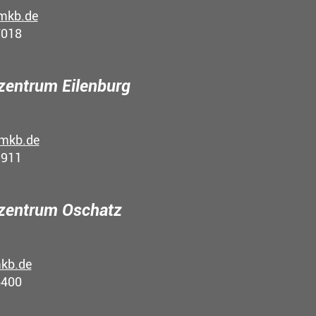
mkb.de
7018
entrum Eilenburg
mkb.de
9911
zentrum Oschatz
kb.de
6400